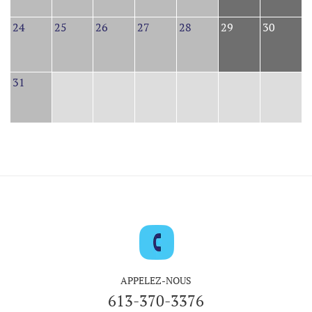
24
25
26
27
28
29
30
31
APPELEZ-NOUS
613-370-3376